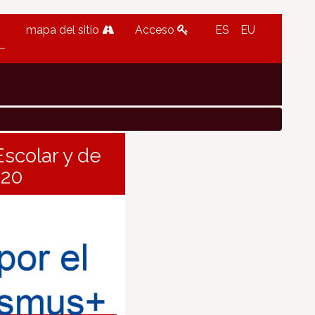
mapa del sitio
Acceso
ES
EU
scolar y de
120