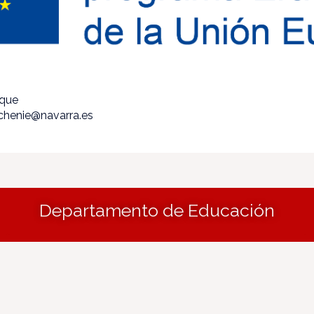
ique
echenie@navarra.es
Departamento de Educación