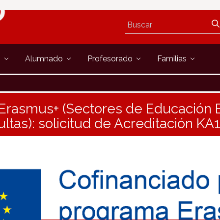
s
Alumnado
Profesorado
Familias
Erasmus+ (Sectores de Educación E
ltas): solicitud de Acreditación KA