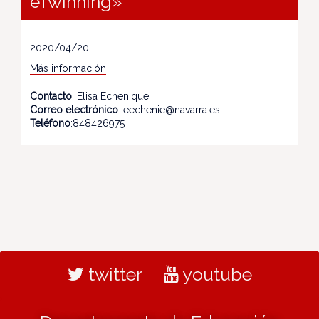
eTwinning»
2020/04/20
Más información
Contacto
: Elisa Echenique
Correo electrónico
: eechenie@navarra.es
Teléfono
:848426975
twitter
youtube