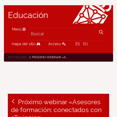
Educación
Menú
mapa del sitio
Acceso
ES
EU
ACTUALIDAD
PRÓXIMO WEBINAR «ASESORES DE FORMACIÓN: CONECTADOS CON ETWINNING»
Próximo webinar «Asesores
de formación: conectados con