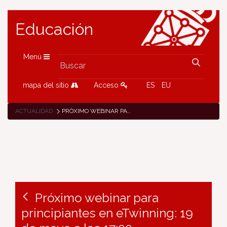
Educación
Menú
mapa del sitio
Acceso
ES
EU
ACTUALIDAD
PRÓXIMO WEBINAR PARA PRINCIPIANTES EN ETWINNING: 19 DE MAYO A LAS 17:00
Próximo webinar para
principiantes en eTwinning: 19