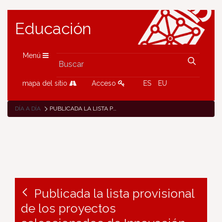
Educación
Menú
mapa del sitio
Acceso
ES
EU
DÍA A DÍA
PUBLICADA LA LISTA PROVISIONAL DE LOS PROYECTOS SELECCIONADOS DE INNOVACIÓN EDUCATIVA
Publicada la lista provisional
de los proyectos