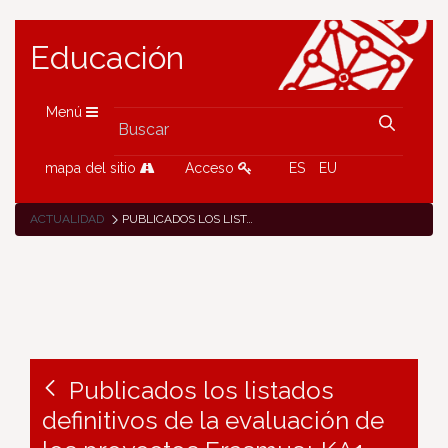
Educación
Menú
mapa del sitio
Acceso
ES
EU
ACTUALIDAD
PUBLICADOS LOS LISTADOS DEFINITIVOS DE LA EVALUACIÓN DE LOS PROYECTOS ERASMUS+ KA1
Publicados los listados
definitivos de la evaluación de