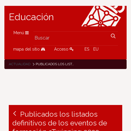
Educación
Menú
mapa del sitio
Acceso
ES
EU
ACTUALIDAD
PUBLICADOS LOS LISTADOS DEFINITIVOS DE LOS EVENTOS DE FORMACIÓN ETWINNING 2023
Publicados los listados
definitivos de los eventos de