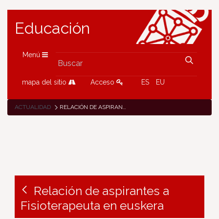
Educación
Menú
mapa del sitio
Acceso
ES
EU
ACTUALIDAD
RELACIÓN DE ASPIRANTES A FISIOTERAPEUTA EN EUSKERA
Relación de aspirantes a
Fisioterapeuta en euskera