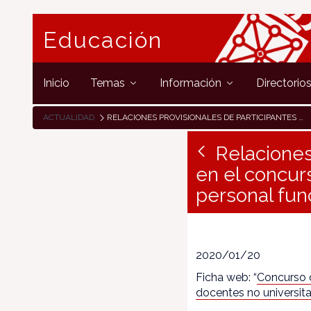
Educación
Inicio
Temas
Información
Directorio
ACTUALIDAD
RELACIONES PROVISIONALES DE PARTICIPANTES Y PUNTUACIONES EN EL CONCURSO DE TRASLADOS DE ÁMBITO AUTONÓMICO PARA EL PERSONAL FUNCIONARIO DOCENTE.
Relaciones
en el concur
personal fun
2020/01/20
Ficha web: “
Concurso d
docentes no universit