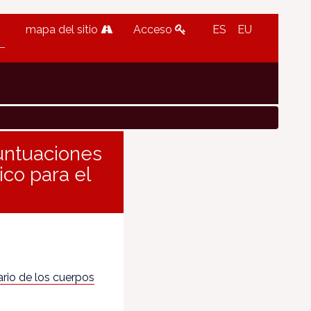
mapa del sitio
Acceso
ES
EU
puntuaciones
co para el
rio de los cuerpos