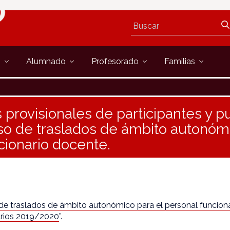
s
Alumnado
Profesorado
Familias
 provisionales de participantes y 
so de traslados de ámbito autonómi
cionario docente.
e traslados de ámbito autonómico para el personal funciona
arios 2019/2020
”.