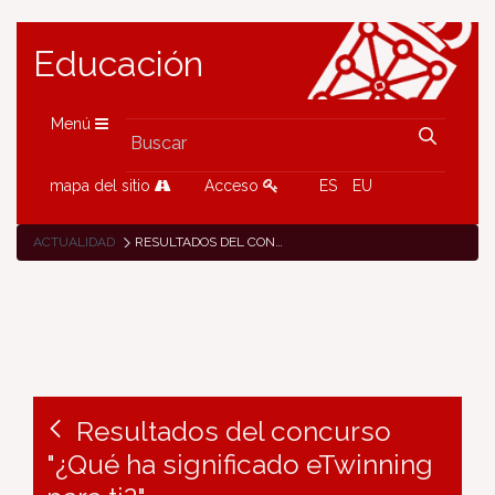
Educación
Menú
mapa del sitio
Acceso
ES
EU
ACTUALIDAD
RESULTADOS DEL CONCURSO "¿QUÉ HA SIGNIFICADO ETWINNING PARA TI?"
Resultados del concurso
"¿Qué ha significado eTwinning