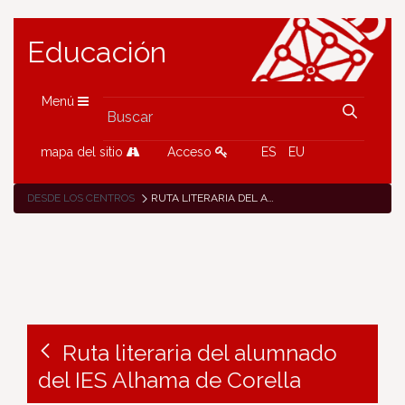
Educación
Menú
mapa del sitio
Acceso
ES
EU
DESDE LOS CENTROS
RUTA LITERARIA DEL ALUMNADO DEL IES ALHAMA DE CORELLA
Ruta literaria del alumnado
del IES Alhama de Corella