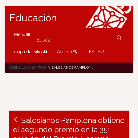
Educación
Menú
mapa del sitio
Acceso
ES
EU
DESDE LOS CENTROS
SALESIANOS PAMPLONA OBTIENE EL SEGUNDO PREMIO EN LA 35ª EDICIÓN DEL PREMIO NACIONAL DON BOSCO
Salesianos Pamplona obtiene
el segundo premio en la 35ª