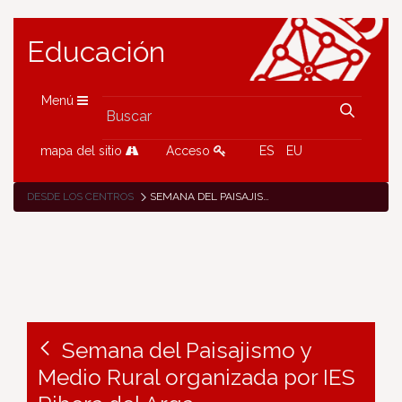
Educación
Menú
mapa del sitio
Acceso
ES
EU
DESDE LOS CENTROS
SEMANA DEL PAISAJISMO Y MEDIO RURAL ORGANIZADA POR IES RIBERA DEL ARGA
Semana del Paisajismo y
Medio Rural organizada por IES