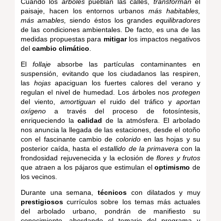
Cuando los
árboles
pueblan las calles,
transforman
el
paisaje, hacen los entornos urbanos
más habitables,
más amables,
siendo éstos los grandes
equilibradores
de las condiciones ambientales. De facto, es una de las
medidas propuestas para
mitigar
los impactos negativos
del
cambio climático
.
El
follaje
absorbe las partículas contaminantes en
suspensión, evitando que los ciudadanos las respiren,
las
hojas
apaciguan los fuertes calores del verano y
regulan el nivel de humedad. Los árboles nos
protegen
del viento,
amortiguan
el ruido del tráfico y
aportan
oxígeno
a través del proceso de fotosíntesis,
enriqueciendo la
calidad
de la atmósfera. El arbolado
nos anuncia la llegada de las estaciones, desde el otoño
con el fascinante cambio de
colorido
en las hojas y su
posterior caída, hasta el
estallido de la primavera
con la
frondosidad rejuvenecida y la eclosión de
flores y frutos
que atraen a los pájaros que estimulan el
optimismo
de
los vecinos.
Durante una semana,
técnicos
con dilatados y muy
prestigiosos
currículos sobre los temas más actuales
del arbolado urbano, pondrán de manifiesto su
conocimiento, abordando el temario del programa y