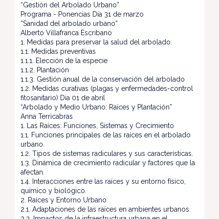
“Gestión del Arbolado Urbano”
Programa - Ponencias Día 31 de marzo
“Sanidad del arbolado urbano”
Alberto Villafranca Escribano
1. Medidas para preservar la salud del arbolado.
1.1. Medidas preventivas
1.1.1. Elección de la especie
1.1.2. Plantación
1.1.3. Gestión anual de la conservación del arbolado
1.2. Medidas curativas (plagas y enfermedades-control
fitosanitario) Dia 01 de abril
“Arbolado y Medio Urbano: Raíces y Plantación”
Anna Terricabras
1. Las Raíces: Funciones, Sistemas y Crecimiento
1.1. Funciones principales de las raíces en el arbolado
urbano.
1.2. Tipos de sistemas radiculares y sus características.
1.3. Dinámica de crecimiento radicular y factores que la
afectan.
1.4. Interacciones entre las raíces y su entorno físico,
químico y biológico.
2. Raíces y Entorno Urbano
2.1. Adaptaciones de las raíces en ambientes urbanos.
2.2. Impactos de la infraestructura urbana en el