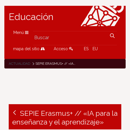
Educación
Menú
mapa del sitio
Acceso
ES
EU
ACTUALIDAD
SEPIE ERASMUS+ // «IA PARA LA ENSEÑANZA Y EL APRENDIZAJE»
SEPIE Erasmus+ // «IA para la
enseñanza y el aprendizaje»