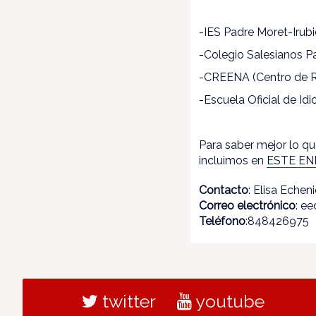
-IES Padre Moret-Iru
-Colegio Salesianos P
-CREENA (Centro de R
-Escuela Oficial de I
Para saber mejor lo qu
incluimos en
ESTE EN
Contacto
: Elisa Echen
Correo electrónico
: e
Teléfono
:848426975
twitter
youtube