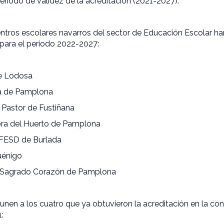
eríodo de validez de la acreditación (2021-2027).
entros escolares navarros del sector de Educación Escolar h
para el periodo 2022-2027:
de Lodosa
da de Pamplona
 Pastor de Fustiñana
ora del Huerto de Pamplona
FESD de Burlada
uénigo
l Sagrado Corazón de Pamplona
 unen a los cuatro que ya obtuvieron la acreditación en la co
1: