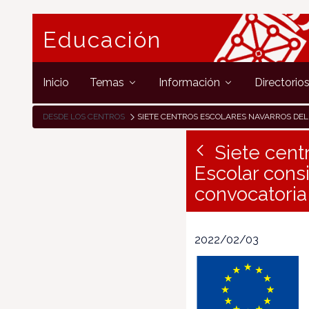
Educación
Inicio
Temas
Información
Directorio
DESDE LOS CENTROS
SIETE CENTROS ESCOLARES NAVARROS DEL SECTOR DE EDUCACIÓN ESCOLAR CONSIGUEN LA ACREDITACIÓN ERASMUS EN LA CON
Siete cent
Escolar cons
convocatoria
2022/02/03