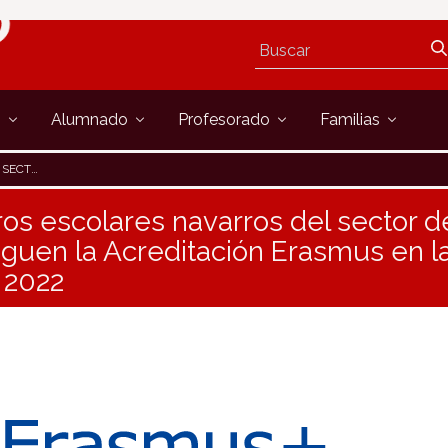
s
Alumnado
Profesorado
Familias
VOCATORIA 2022
ros escolares navarros del sector 
iguen la Acreditación Erasmus en l
 2022