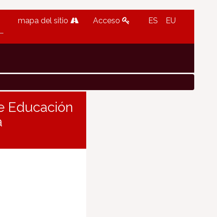
mapa del sitio
Acceso
ES
EU
de Educación
a