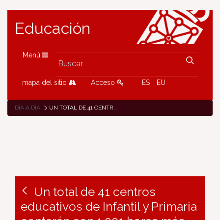
Educación
Menú
mapa del sitio
Acceso
ES
EU
DÍA A DÍA
UN TOTAL DE 41 CENTROS EDUCATIVOS DE INFANTIL Y PRIMARIA CONTARÁN CON 1.001 HORAS MÁS DE REFUERZO DE ATENCIÓN A LA DIVERSIDAD EN EL CURSO 2024/2025
Un total de 41 centros
educativos de Infantil y Primaria