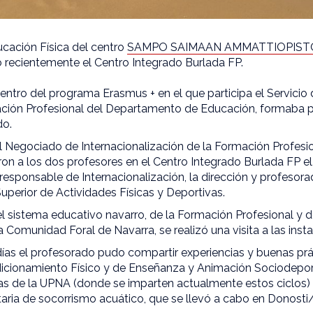
cación Física del centro
SAMPO SAIMAAN AMMATTIOPIST
do recientemente el Centro Integrado Burlada FP.
entro del programa Erasmus + en el que participa el Servicio 
ción Profesional del Departamento de Educación, formaba p
do.
l Negociado de Internacionalización de la Formación Profesi
eron a los dos profesores en el Centro Integrado Burlada FP 
esponsable de Internacionalización, la dirección y profesora
perior de Actividades Físicas y Deportivas.
l sistema educativo navarro, de la Formación Profesional y de
Comunidad Foral de Navarra, se realizó una visita a las insta
días el profesorado pudo compartir experiencias y buenas prá
cionamiento Físico y de Enseñanza y Animación Sociodeporti
vas de la UPNA (donde se imparten actualmente estos ciclos
ria de socorrismo acuático, que se llevó a cabo en Donosti