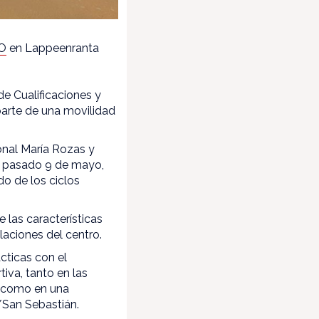
O
en Lappeenranta
de Cualificaciones y
arte de una movilidad
onal María Rozas y
el pasado 9 de mayo,
do de los ciclos
 las características
laciones del centro.
cticas con el
va, tanto en las
) como en una
/San Sebastián.