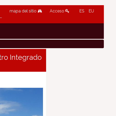
mapa del sitio
Acceso
ES
EU
tro Integrado