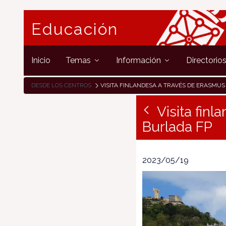
Educación
Inicio
Temas
Información
Directorio
DESDE LOS CENTROS
VISITA FINLANDESA A TRAVÉS DE ERASMUS + AL CENTRO INTEGRADO BUR
Visita fin
Burlada FP
2023/05/19