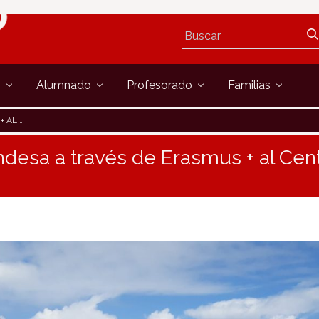
s
Alumnado
Profesorado
Familias
LADA FP
landesa a través de Erasmus + al Cen