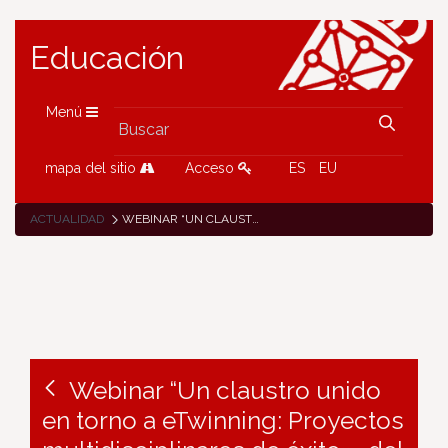
Educación
Menú
mapa del sitio
Acceso
ES
EU
ACTUALIDAD
WEBINAR “UN CLAUSTRO UNIDO EN TORNO A ETWINNING: PROYECTOS MULTIDISCIPLINARES DE ÉXITO», DEL GRUPO DE EQUIPOS DIRECTIVOS: INNOVANDO A TRAVÉS DE ETWINNING
Webinar “Un claustro unido
en torno a eTwinning: Proyectos