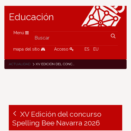
Educación
Menú
mapa del sitio
Acceso
ES
EU
ACTUALIDAD
XV EDICIÓN DEL CONCURSO SPELLING BEE NAVARRA 2026
XV Edición del concurso
Spelling Bee Navarra 2026