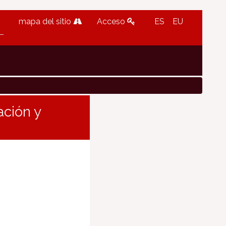
mapa del sitio
Acceso
ES
EU
ción y