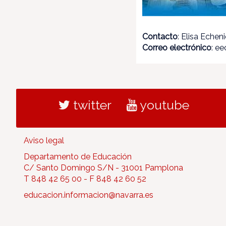
Contacto
: Elisa Echen
Correo electrónico
: e
twitter
youtube
Aviso legal
Departamento de Educación
C/ Santo Domingo S/N - 31001 Pamplona
T 848 42 65 00 - F 848 42 60 52
educacion.informacion@navarra.es