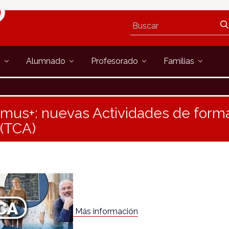
s
Alumnado
Profesorado
Familias
mus+: nuevas Actividades de forma
 (TCA)
Más información