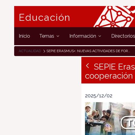
Educación
Inicio
Temas
Información
Directorio
ACTUALIDAD
SEPIE ERASMUS+: NUEVAS ACTIVIDADES DE FORMACIÓN Y COOPERACIÓN (TCA)
SEPIE Eras
cooperación
2025/12/02