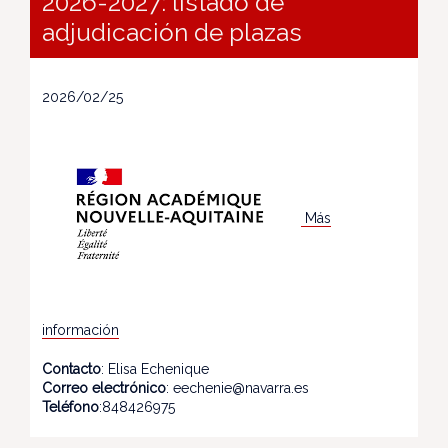
2026-2027: listado de
adjudicación de plazas
2026/02/25
Más
información
Contacto
: Elisa Echenique
Correo electrónico
: eechenie@navarra.es
Teléfono
:848426975