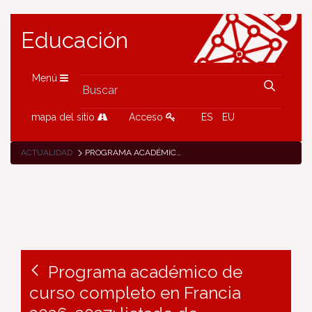
Educación
Menú
mapa del sitio
Acceso
ES
EU
ACTUALIDAD
PROGRAMA ACADÉMICO DE CURSO COMPLETO EN FRANCIA 2026-2027: LISTADO DE ADJUDICACIÓN DE PLAZAS
Programa académico de
curso completo en Francia