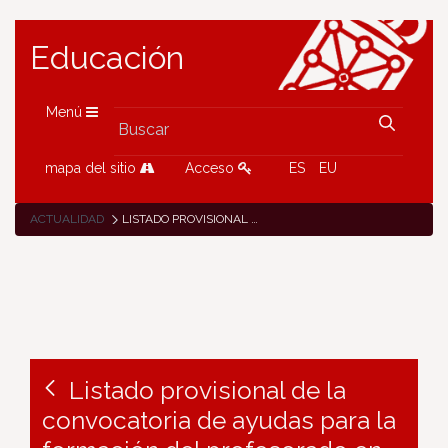
Educación
Menú
mapa del sitio
Acceso
ES
EU
ACTUALIDAD
LISTADO PROVISIONAL DE LA CONVOCATORIA DE AYUDAS PARA LA FORMACIÓN DEL PROFESORADO EN EL EXTRANJERO DURANTE EL VERANO 2026
Listado provisional de la
convocatoria de ayudas para la