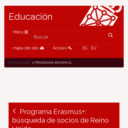
Educación
Menú
mapa del sitio
Acceso
ES
EU
ACTUALIDAD
PROGRAMA ERASMUS+: BÚSQUEDA DE SOCIOS DE REINO UNIDO
Programa Erasmus+:
búsqueda de socios de Reino