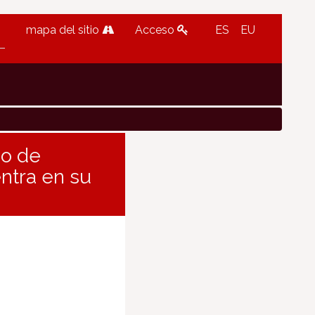
mapa del sitio
Acceso
ES
EU
io de
ntra en su