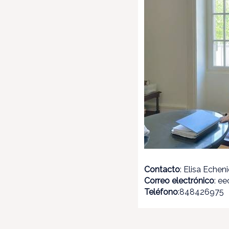
Contacto
: Elisa Echen
Correo electrónico
: e
Teléfono
:848426975