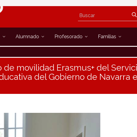
s
Alumnado
Profesorado
Familias
o de movilidad Erasmus+ del Servic
ducativa del Gobierno de Navarra e