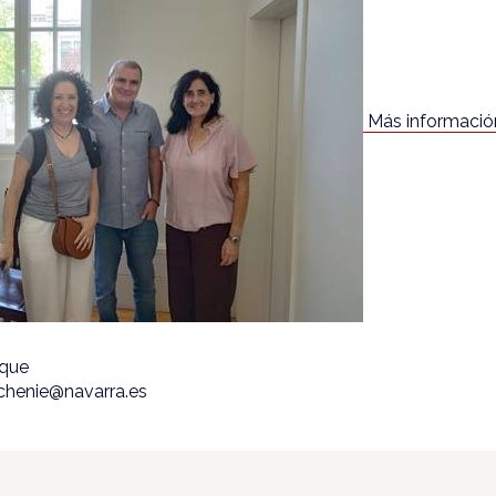
Más informació
ique
echenie@navarra.es