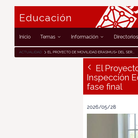
Educación
Inicio
Temas
Información
Directorio
ACTUALIDAD
EL PROYECTO DE MOVILIDAD ERASMUS+ DEL SERVICIO DE INSPECCIÓN EDUCATIVA DEL GOBIERNO DE NAVARRA ENTRA EN SU FASE FINAL
El Proyect
Inspección E
fase final
2026/05/28