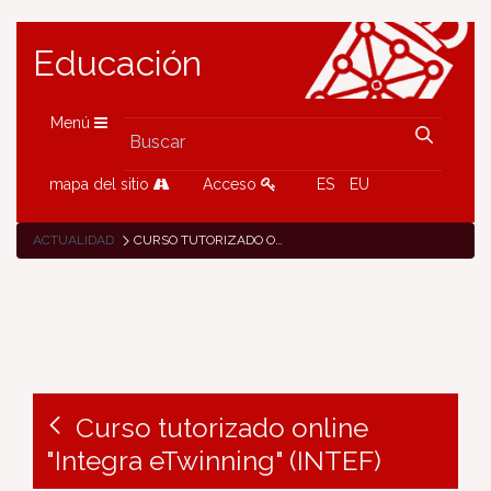
Educación
Menú
mapa del sitio
Acceso
ES
EU
ACTUALIDAD
CURSO TUTORIZADO ONLINE "INTEGRA ETWINNING" (INTEF)
Curso tutorizado online
"Integra eTwinning" (INTEF)