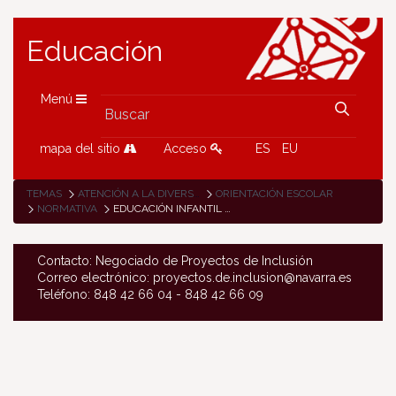
Educación
Menú
mapa del sitio
Acceso
ES
EU
TEMAS
ATENCIÓN A LA DIVERSIDAD
ORIENTACIÓN ESCOLAR
NORMATIVA
EDUCACIÓN INFANTIL Y PRIMARIA
Contacto: Negociado de Proyectos de Inclusión
Correo electrónico: proyectos.de.inclusion@navarra.es
Teléfono: 848 42 66 04 - 848 42 66 09