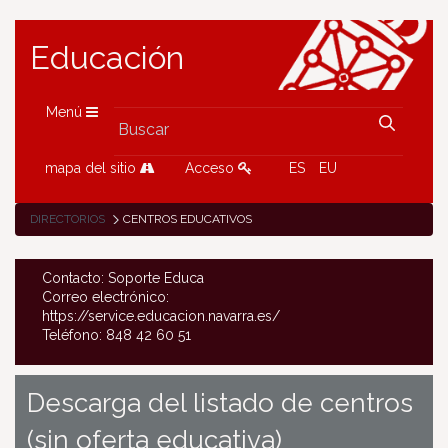
Educación
Menú
mapa del sitio
Acceso
ES
EU
DIRECTORIOS
CENTROS EDUCATIVOS
Contacto: Soporte Educa
Correo electrónico:
https://service.educacion.navarra.es/
Teléfono: 848 42 60 51
Descarga del listado de centros
(sin oferta educativa)