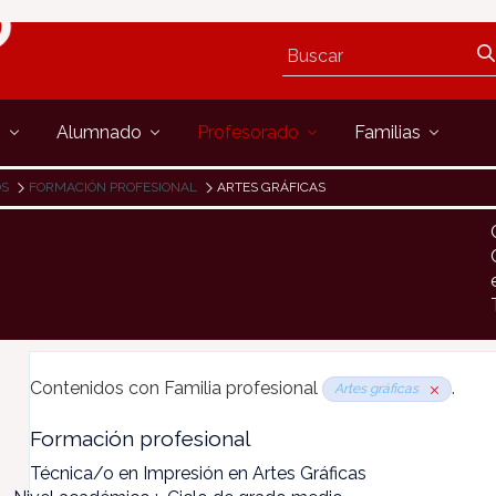
s
Alumnado
Profesorado
Familias
OS
FORMACIÓN PROFESIONAL
ARTES GRÁFICAS
Contenidos con Familia profesional
.
Artes gráficas
Formación profesional
Técnica/o en Impresión en Artes Gráficas