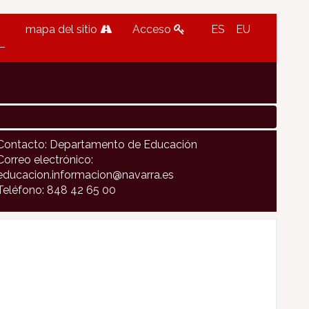
mapa del sitio
Acceso
ES
EU
Contacto: Departamento de Educación
Correo electrónico:
educacion.informacion@navarra.es
Teléfono: 848 42 65 00