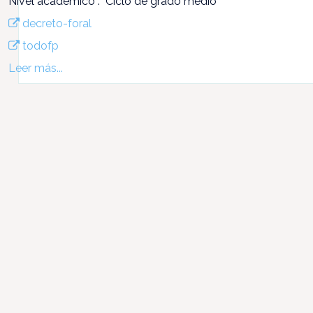
Nivel académico : Ciclo de grado medio
decreto-foral
todofp
Leer más...