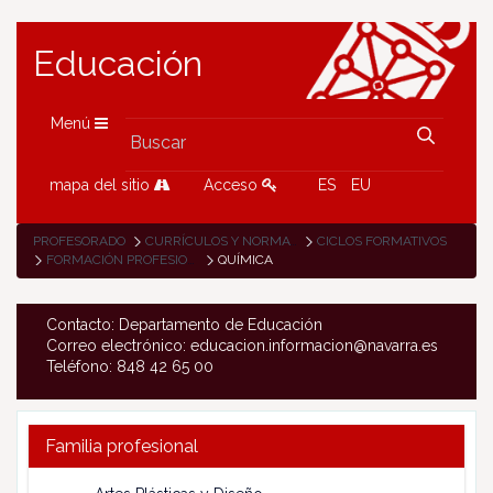
Educación
Menú
mapa del sitio
Acceso
ES
EU
PROFESORADO
CURRÍCULOS Y NORMATIVA
CICLOS FORMATIVOS
FORMACIÓN PROFESIONAL
QUÍMICA
Contacto: Departamento de Educación
Correo electrónico: educacion.informacion@navarra.es
Teléfono: 848 42 65 00
Familia profesional