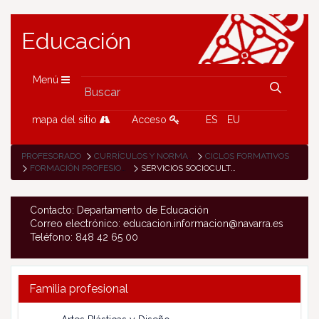
Educación
Menú
mapa del sitio
Acceso
ES
EU
PROFESORADO
CURRÍCULOS Y NORMATIVA
CICLOS FORMATIVOS
FORMACIÓN PROFESIONAL
SERVICIOS SOCIOCULTURALES Y A LA COMUNIDAD
Contacto: Departamento de Educación
Correo electrónico: educacion.informacion@navarra.es
Teléfono: 848 42 65 00
Familia profesional