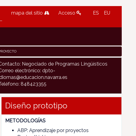
mapa del sitio
Acceso
ES
EU
PROYECTO
Contacto: Negociado de Programas Lingüísticos
Correo electrónico: dpto-
idiomas@educacion.navarra.es
Teléfono: 848423355
Diseño prototipo
METODOLOGÍAS
ABP: Aprendizaje por proyectos