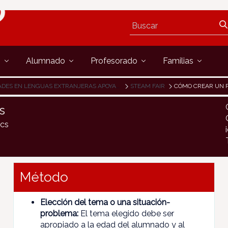
s
Alumnado
Profesorado
Familias
N LENGUAS EXTRANJERAS APOYADAS POR EL DEPARTAMENTO DE EDUCACIÓN
STEAM FAIR
CÓMO CREAR UN 
s
ics
Método
Elección del tema o una situación-
problema:
El tema elegido debe ser
apropiado a la edad del alumnado y al