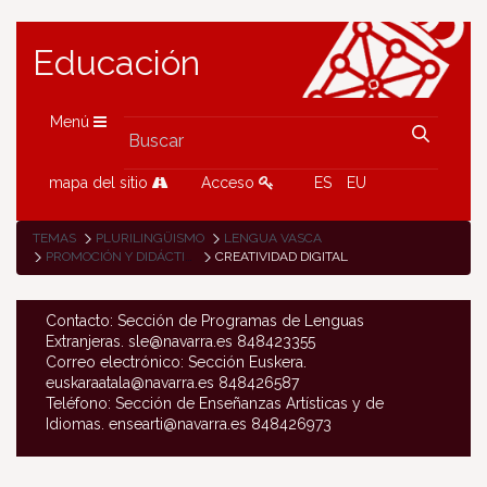
Educación
Menú
mapa del sitio
Acceso
ES
EU
TEMAS
PLURILINGÜISMO
LENGUA VASCA
PROMOCIÓN Y DIDÁCTICA DE LA LENGUA VASCA
CREATIVIDAD DIGITAL
Contacto: Sección de Programas de Lenguas
Extranjeras. sle@navarra.es 848423355
Correo electrónico: Sección Euskera.
euskaraatala@navarra.es 848426587
Teléfono: Sección de Enseñanzas Artísticas y de
Idiomas. ensearti@navarra.es 848426973