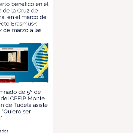
rto benéfico en el
a de la Cruz de
a, en el marco de
ecto Erasmus+:
2 de marzo a las
mnado de 5º de
a del CPEIP Monte
án de Tudela asiste
a "Quiero ser
a"
tados.