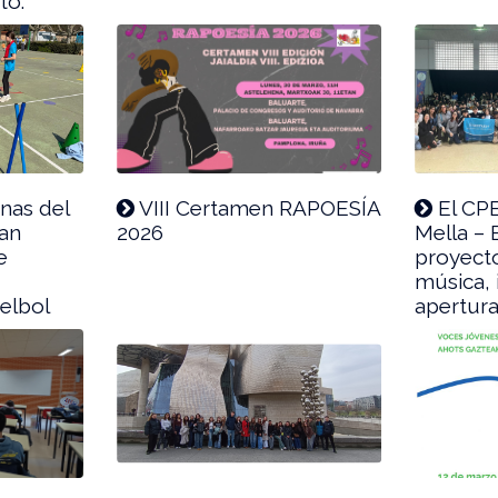
to.
nas del
VIII Certamen RAPOESÍA
El CP
an
2026
Mella – 
e
proyect
música, 
elbol
apertura