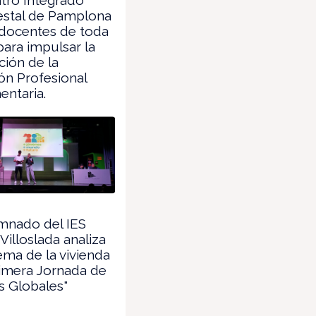
estal de Pamplona
 docentes de toda
ara impulsar la
ción de la
ón Profesional
entaria.
mnado del IES
Villoslada analiza
ema de la vivienda
rimera Jornada de
s Globales"