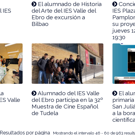
El alumnado de Historia
Concie
l IES
del Arte del IES Valle del
IES Plaz
Ebro de excursión a
Pamplon
Bilbao
su proy
jueves 1
19:30
la
Alumnado del IES Valle
El alu
ES Valle
del Ebro participa en la 32º
primari
Muestra de Cine Español
San Juli
de Tudela
a la bor
científic
Resultados por página
Mostrando el intervalo 46 - 60 de 963 resul