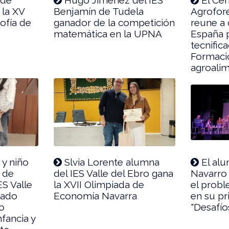
 la XV
Benjamín de Tudela
Agrofor
ofía de
ganador de la competición
reune a
matemática en la UPNA
España p
tecnifica
Formaci
agroalim
y niño
Slvia Lorente alumna
El alu
o de
del IES Valle del Ebro gana
Navarro 
ES Valle
la XVII Olimpiada de
el probl
nado
Economía Navarra
en su p
so
"Desafío
nfancia y