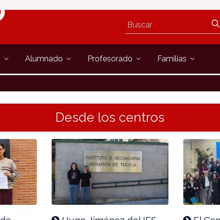
s
Alumnado
Profesorado
Familias
Desde los centros
 de
Hugo Jiménez del IES
El Cen