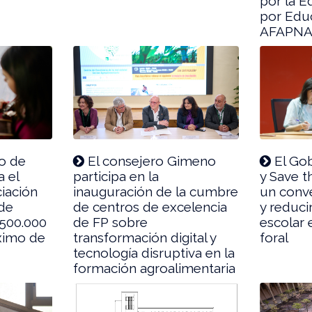
por la E
por Edu
AFAPNA
o de
El consejero Gimeno
El Gob
 el
participa en la
y Save t
ciación
inauguración de la cumbre
un conve
 de
de centros de excelencia
y reducir
 500.000
de FP sobre
escolar
ximo de
transformación digital y
foral
tecnología disruptiva en la
formación agroalimentaria