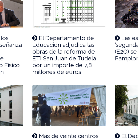
los
El Departamento de
Las es
nseñanza
Educación adjudica las
‘segunda
obras de la reforma de
(E2O) se
de
ETI San Juan de Tudela
Pamplo
 Físico
por un importe de 7,8
an
millones de euros
Más de veinte centros
El De