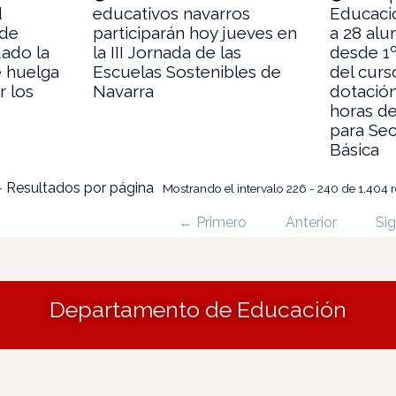
d
educativos navarros
Educació
 de
participarán hoy jueves en
a 28 alu
ado la
la III Jornada de las
desde 1º
e huelga
Escuelas Sostenibles de
del curs
r los
Navarra
dotació
horas de
para Sec
Básica
 Resultados por página
Mostrando el intervalo 226 - 240 de 1.404 
← Primero
Anterior
Sig
Departamento de Educación