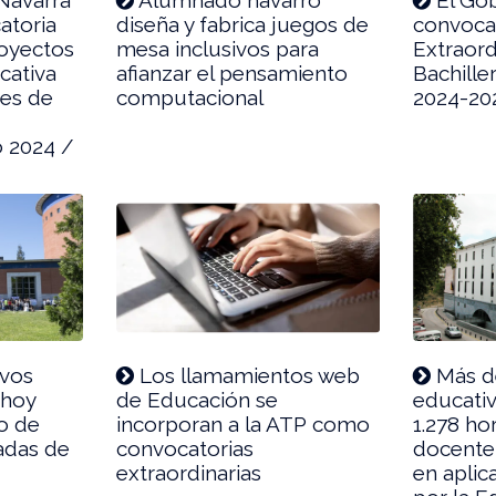
atoria
diseña y fabrica juegos de
convoca
royectos
mesa inclusivos para
Extraord
cativa
afianzar el pensamiento
Bachille
res de
computacional
2024-20
o 2024 /
ivos
Los llamamientos web
Más de
 hoy
de Educación se
educati
o de
incorporan a la ATP como
1.278 ho
nadas de
convocatorias
docente 
extraordinarias
en aplic