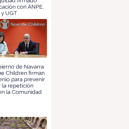
quidad firmado
cación con ANPE,
 y UGT
ierno de Navarra
he Children firman
nio para prevenir
 la repetición
 en la Comunidad