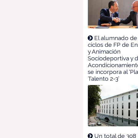
El alumnado de 
ciclos de FP de E
y Animación
Sociodeportiva y 
Acondicionamiento
se incorpora al ‘Pl
Talento 2-3’
Un total de 308