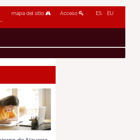
mapa del sitio
Acceso
ES
EU
ierno de Navarra