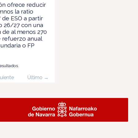
n ofrece reducir
mnos la ratio
 de ESO a partir
o 26/27 con una
n de al menos 270
 refuerzo anual
undaria o FP
resultados.
uiente
Último →