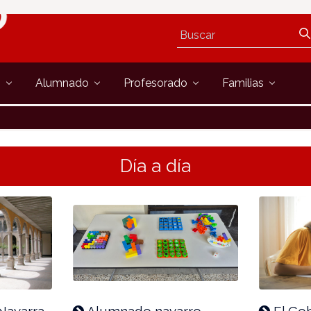
s
Alumnado
Profesorado
Familias
Día a día
Navarra
Alumnado navarro
El Gob