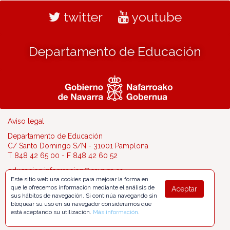
twitter
youtube
Departamento de Educación
Aviso legal
Departamento de Educación
C/ Santo Domingo S/N - 31001 Pamplona
T 848 42 65 00 - F 848 42 60 52
educacion.informacion@navarra.es
Este sitio web usa cookies para mejorar la forma en
que le ofrecemos información mediante el análisis de
Aceptar
sus hábitos de navegación. Si continúa navegando sin
bloquear su uso en su navegador consideramos que
está aceptando su utilización.
Más información
.