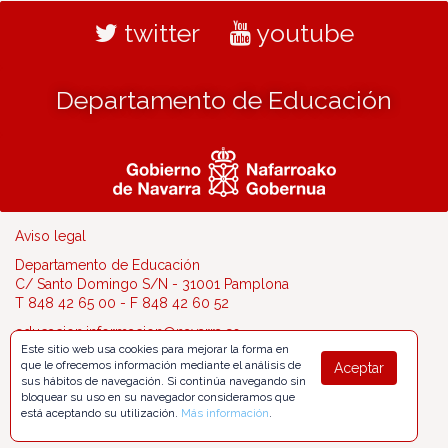
twitter
youtube
Departamento de Educación
Aviso legal
Departamento de Educación
C/ Santo Domingo S/N - 31001 Pamplona
T 848 42 65 00 - F 848 42 60 52
educacion.informacion@navarra.es
Este sitio web usa cookies para mejorar la forma en
que le ofrecemos información mediante el análisis de
Aceptar
sus hábitos de navegación. Si continúa navegando sin
bloquear su uso en su navegador consideramos que
está aceptando su utilización.
Más información
.