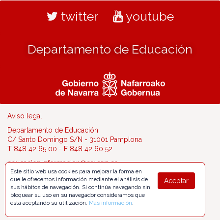
twitter
youtube
Departamento de Educación
Aviso legal
Departamento de Educación
C/ Santo Domingo S/N - 31001 Pamplona
T 848 42 65 00 - F 848 42 60 52
educacion.informacion@navarra.es
Este sitio web usa cookies para mejorar la forma en
que le ofrecemos información mediante el análisis de
Aceptar
sus hábitos de navegación. Si continúa navegando sin
bloquear su uso en su navegador consideramos que
está aceptando su utilización.
Más información
.