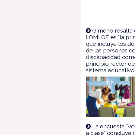
Gimeno resalta 
LOMLOE es “la pri
que incluye los d
de las personas c
discapacidad com
principio rector de
sistema educativo
La encuesta “V
a clase” concluye 