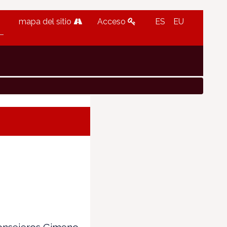
mapa del sitio
Acceso
ES
EU
onsejeros Gimeno