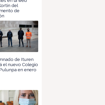
les en la web
ortin del
mento de
ón
mnado de Ituren
á el nuevo Colegio
 Pulunpa en enero