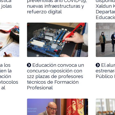
ística
preventivas anti COVID-19,
disponib
 jolas
nuevas infraestructuras y
Xaldun K
refuerzo digital
Departa
Educaci
a los
Educación convoca un
El alu
jen la
concurso-oposición con
estrenar
cación
122 plazas de profesores
Público
otocolos
técnicos de Formación
 al
Profesional