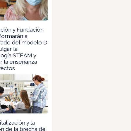
ción y Fundación
formarán a
rado del modelo D
ulgar la
ogía STEAM y
r la enseñanza
yectos
talización y la
n de la brecha de