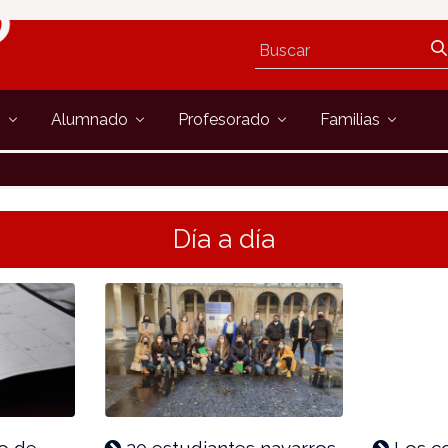
s
Alumnado
Profesorado
Familias
Día a día
o de
20 estudiantes navarros
Los c