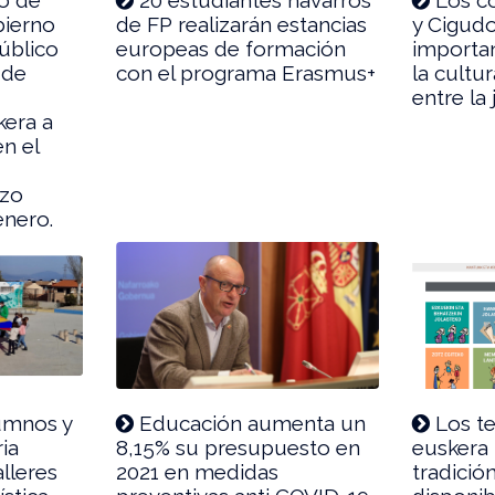
bierno
de FP realizarán estancias
y Cigudo
úblico
europeas de formación
importa
 de
con el programa Erasmus+
la cultu
entre la
kera a
n el
o
azo
enero.
umnos y
Educación aumenta un
Los te
ia
8,15% su presupuesto en
euskera 
alleres
2021 en medidas
tradició