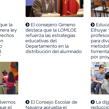
que la
El consejero Gimeno
Educa
mera ley
destaca que la LOMLOE
Elhuyar 
erechos
refuerza las estrategias
profeso
on
educativas del
para div
o
Departamento en la
metodol
l
distribución del alumnado
fomenta
”
por pro
olvemos
El Consejo Escolar de
La digi
que el
Navarra aprueba el
reducció