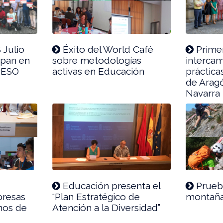
 Julio
Éxito del World Café
Primer
ipan en
sobre metodologías
interca
rESO
activas en Educación
práctica
de Aragó
Navarra
Educación presenta el
Prueb
presas
“Plan Estratégico de
montaña
nos de
Atención a la Diversidad”