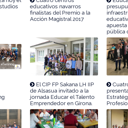
studios
educativos navarros
presupu
finalistas del Premio a la
infraest
Acción Magistral 2017
educativ
apuesta 
pública 
El CIP FP Sakana LH IIP
Cuatr
de Alsasua invitado a la
presenta
ng
jornada Educar el Talento
Estraté
Emprendedor en Girona.
Profesio