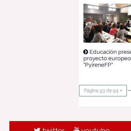
Educación prese
proyecto europe
"PyireneFP"
—
Página 93 de 94
twitter
youtube