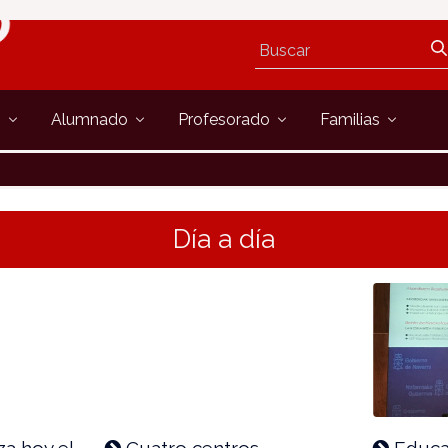
s
Alumnado
Profesorado
Familias
Día a día
za hoy el
Cuatro centros
Educac