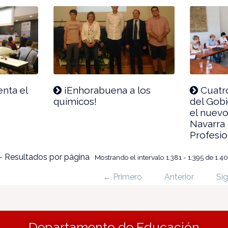
nta el
¡Enhorabuena a los
Cuatr
o
químicos!
del Gobi
el nuev
Navarra
Profesio
 Resultados por página
Mostrando el intervalo 1.381 - 1.395 de 1.4
← Primero
Anterior
Sig
Departamento de Educación