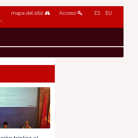
mapa del sitio
Acceso
ES
EU
ión triplica el