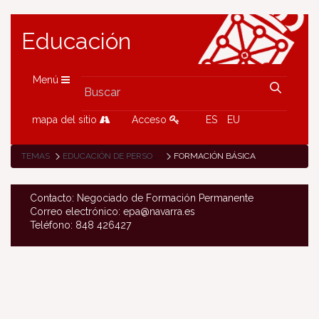
Educación
Menú
mapa del sitio
Acceso
ES
EU
TEMAS
EDUCACIÓN DE PERSONAS ADULTAS
FORMACIÓN BÁSICA
Contacto: Negociado de Formación Permanente
Correo electrónico: epa@navarra.es
Teléfono: 848 426427