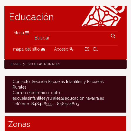
Educación
Menú
mapa del sitio
Acceso
ES
EU
TEMAS
ESCUELAS RURALES
Contacto: Sección Escuelas Infantiles y Escuelas
Rurales
Correo electrónico: dpto-
escuelasinfantilesyrurales@educacion.navarra.es
Teléfono: 848426555 – 848424803
Zonas