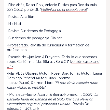
-Pilar Abós, Roser Boix, Antonio Bustos para Revista Aula,
229 (2014) pp.12-16: "
Multinivel en la escuela rural
"
-
Revista Aula libre
-
Hik Hasi
-
Revista Cuadernos de Pedagogía
-
Cuadernos de pedagogía. Dialnet
-
Profesorado
. Revista de curriculum y formación del
profesorado
-Escuela de Ujué (2017) Proyecto "Todo lo que sabemos
sobre Cantónimo (del 684 al 780 d.C.)" [
versión castellano
]
Link
-Pilar Abós Olivares (Autor), Roser Boix Tomàs (Autor), Laura
Domingo Peñafiel (Autor), Juan Lorenzo
Lacruz (Autor), & 1 más. Libro
"El reto de la escuela rural:
hacer visible lo invisible"
.
- Moraleda-Ruano, Álvaro, & Bernal-Romero, T. (2025).
La
Escuela Rural en España en el Siglo XXI: Una Revisión
Sistemática según el protocolo PRISMA
. Revista De
Educación, 407.
Link