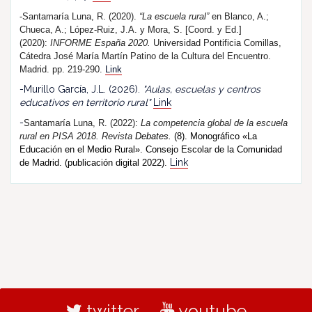
-Santamaría Luna, R. (2020).
“La escuela rural”
en Blanco, A.;
Chueca, A.; López-Ruiz, J.A. y Mora, S. [Coord. y Ed.]
(2020):
INFORME España 2020.
Universidad Pontificia Comillas,
Cátedra José María Martín Patino de la Cultura del Encuentro.
Madrid. pp. 219-290.
Link
-Murillo García, J.L. (2026).
"Aulas, escuelas y centros
educativos en territorio rural"
Link
-
Santamaría Luna, R. (202
2
):
La competencia global de la escuela
rural en PISA 2018.
R
evista
Debates.
(8). Monográfico «La
Educación en el Medio Rural». Consejo Escolar de la Comunidad
Link
de Madrid. (publicación digital 2022).
twitter
youtube