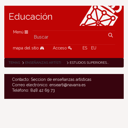
Educación
Menú
mapa del sitio
Acceso
ES
EU
TEMAS
ENSEÑANZAS ARTÍSTICAS
ESTUDIOS SUPERIORES DE DISEÑO
Contacto: Seccion de enseñanzas artísticas
Correo electrónico: ensearti@navarra.es
Teléfono: 848 42 69 73