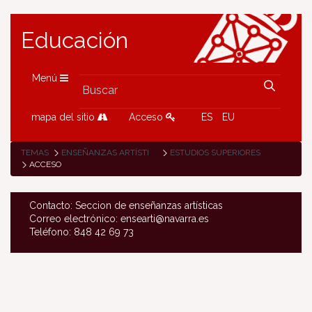
Educación
Menú
mapa del sitio
Acceso
ES
EU
TEMAS
ENSEÑANZAS ARTÍSTICAS
ESTUDIOS SUPERIORES DE DISEÑO
ACCESO
Contacto: Seccion de enseñanzas artísticas
Correo electrónico: ensearti@navarra.es
Teléfono: 848 42 69 73