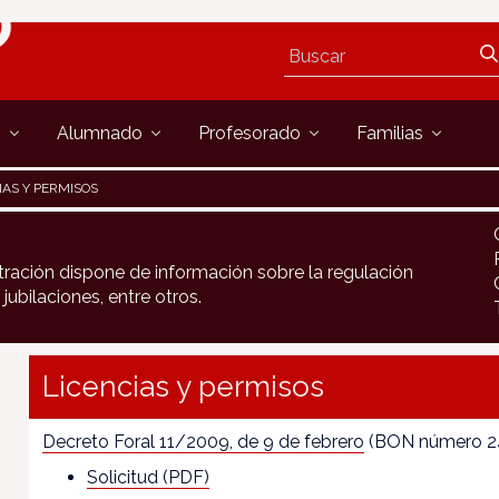
s
Alumnado
Profesorado
Familias
IAS Y PERMISOS
tración dispone de información sobre la regulación
ubilaciones, entre otros.
Licencias y permisos
Decreto Foral 11/2009, de 9 de febrero
(BON número 24,
Solicitud (PDF)