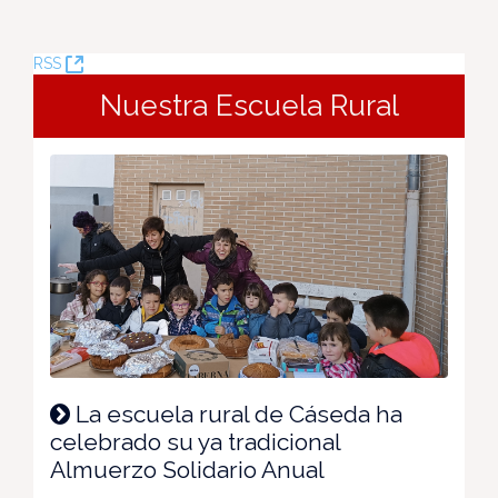
(Abre
RSS
una
Nuestra Escuela Rural
nueva
ventana)
La escuela rural de Cáseda ha
celebrado su ya tradicional
Almuerzo Solidario Anual