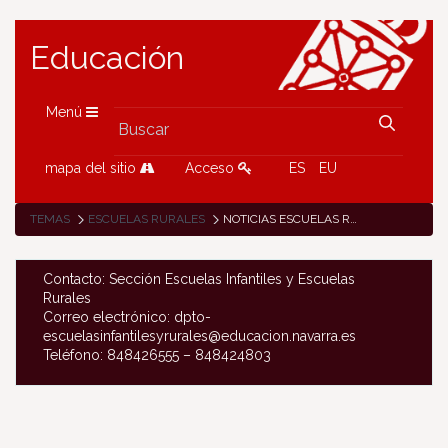
Educación
Menú
mapa del sitio
Acceso
ES
EU
TEMAS
ESCUELAS RURALES
NOTICIAS ESCUELAS RURALES
Contacto: Sección Escuelas Infantiles y Escuelas
Rurales
Correo electrónico: dpto-
escuelasinfantilesyrurales@educacion.navarra.es
Teléfono: 848426555 – 848424803