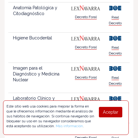
Anatomía Patológica y
Citodiagnóstico
Decreto Foral
Real
Decreto
Higiene Bucodental
Decreto Foral
Real
Decreto
Imagen para el
Diagnóstico y Medicina
Decreto Foral
Real
Nuclear
Decreto
Laboratorio Clínico y
Biomédico
Este sitio web usa cookies para mejorar la forma en
Decreto Foral
Real
que le ofrecemos información mediante el análisis de
Aceptar
Decreto
sus hábitos de navegación. Si continúa navegando sin
bloquear su uso en su navegador consideramos que
está aceptando su utilización.
Más información
.
Prótesis Dentales
Decreto Foral