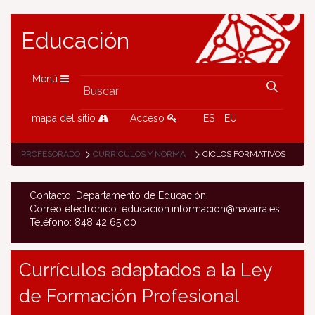
Educación
Menú
mapa del sitio
Acceso
ES
EU
PROFESORADO
CURRÍCULOS Y NORMATIVA
CICLOS FORMATIVOS
Contacto: Departamento de Educación
Correo electrónico: educacion.informacion@navarra.es
Teléfono: 848 42 65 00
Currículos adaptados a la Ley
de Formación Profesional