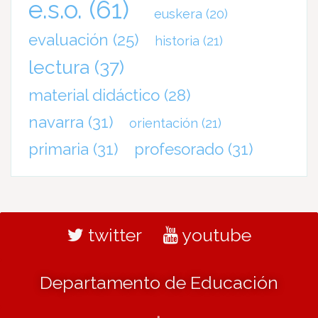
e.s.o.
(61)
euskera
(20)
evaluación
(25)
historia
(21)
lectura
(37)
material didáctico
(28)
navarra
(31)
orientación
(21)
primaria
(31)
profesorado
(31)
twitter
youtube
Departamento de Educación