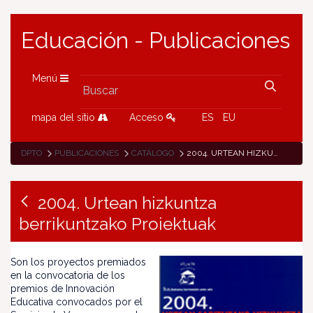
Educación - Publicaciones
Menú
mapa del sitio
Acceso
ES
EU
DPTO
PUBLICACIONES
CATÁLOGO
2004. URTEAN HIZKUNTZA BERRIKUNTZAKO PROIEKTUAK
2004. Urtean hizkuntza
berrikuntzako Proiektuak
Son los proyectos premiados
en la convocatoria de los
premios de Innovación
Educativa convocados por el