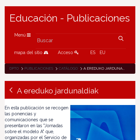
Educación - Publicaciones
Menú
mapa del sitio
Acceso
ES
EU
DPTO
PUBLICACIONES
CATÁLOGO
A EREDUKO JARDUNALDIAK
A ereduko jardunaldiak
En esta publicación se recogen
las ponencias y
comunicaciones que se
presentaron en las "Jornadas
sobre el modelo A" que,
organizadas por el Servicio de