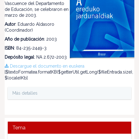
Vascuence del Departamento
de Educación, se celebraron en
marzo de 2003.
Autor
: Eduardo Aldasoro
(Coordinador)
Año de publicación
: 2003
ISBN
: 84-235-2449-3
Depósito legal
: NA 2.672-2003
Descargue el documento en euskera
[$textoFormatea.formatKB($getterUtil.getLong($fileEntrada.size),
$locale)Kb]
Más detalles
Tema