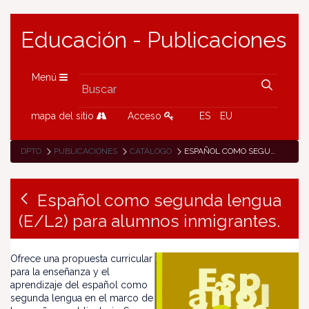
Educación - Publicaciones
Menú
mapa del sitio
Acceso
ES
EU
DPTO
PUBLICACIONES
CATÁLOGO
ESPAÑOL COMO SEGUNDA LENGUA (E/L2) PARA ALUMNOS INMIGRANTES.
Español como segunda lengua
(E/L2) para alumnos inmigrantes.
Ofrece una propuesta curricular
para la enseñanza y el
aprendizaje del español como
segunda lengua en el marco de