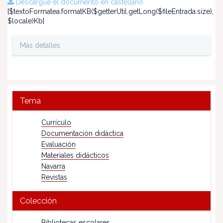
Descargue el documento en castellano
[$textoFormatea.formatKB($getterUtil.getLong($fileEntrada.size),
$locale)Kb]
Más detalles
Tema
Currículo
Documentación didáctica
Evaluación
Materiales didácticos
Navarra
Revistas
Colección
Bibliotecas escolares