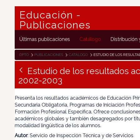
Educación -
Publicaciones
Últimas publicaciones
Catálogo
Distribución 
DPTO
PUBLICACIONES
CATÁLOGO
ESTUDIO DE LOS RESULTADOS ACADÉMIC
Estudio de los resultados 
2002-2003
Presenta los resultados académicos de Educación Pri
Secundaria Obligatoria, Programas de Iniciación Profesi
Formación Profesional Específica. Ofrece conclusiones
académicos globales y también desagregados por titu
modalidad lingüística de los alumnos.
Autor
: Servicio de Inspección Técnica y de Servicios