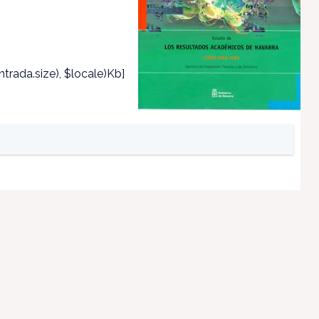
trada.size), $locale)Kb]