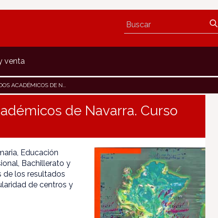
y venta
OS DE NAVARRA. CURSO 2002-2003
académicos de Navarra. Curso
maria, Educación
onal, Bachillerato y
 de los resultados
laridad de centros y