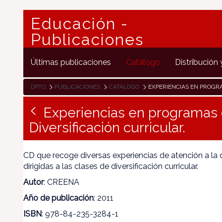
Educación -
Publicaciones
Últimas publicaciones
Catálogo
Distribución 
DPTO
PUBLICACIONES
CATÁLOGO
EXPERIENCIAS EN PROGRAMAS DE ATENCIÓN A LA 
Experiencias en programas d
Diversificación curricular.
CD que recoge diversas experiencias de atención a la d
dirigidas a las clases de diversificación curricular.
Autor
: CREENA
Año de publicación
: 2011
ISBN
: 978-84-235-3284-1